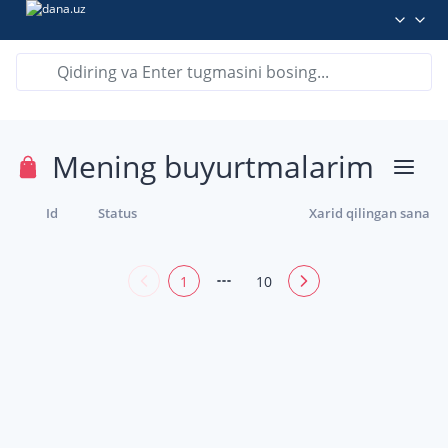
Mening buyurtmalarim
Id
Status
Xarid qilingan sana
1
10