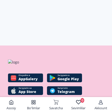
Oткройте в
Загрузите в
AppGalery
Google Play
Загрузите на
Запустите
App Store
Telegram
0
Asosiy
Bo'limlar
Savatcha
Sevimlilar
Akkount
Ijtimoiy tarmoqlar