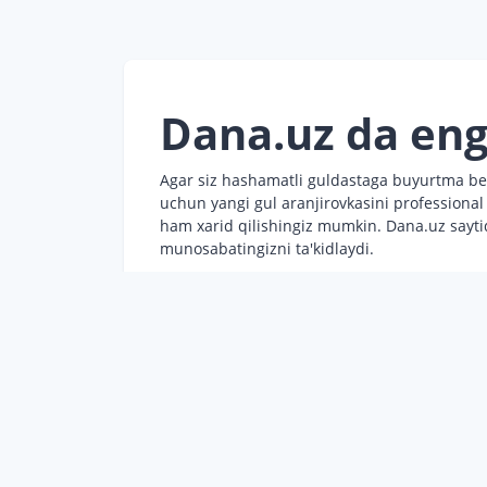
Dana.uz da eng
Agar siz hashamatli guldastaga buyurtma berm
uchun yangi gul aranjirovkasini professional
ham xarid qilishingiz mumkin. Dana.uz saytid
munosabatingizni ta'kidlaydi.
Bizning saytimizda nafaqat har qanday vaziya
o'zining vizual ko'rinishi va mazmun boyligi 
Nima uchun Dana.uz da gullarga buyurtma 
Gullar guldastalarini sotishga ixtisoslashga
Faqat yangi gullar. Guldastaga buyurtma
To'liq o'qish
Katta tanlov. Biz tom ma'noda butun dun