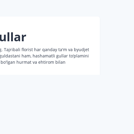
ullar
 Tajribali florist har qanday ta'm va byudjet
 guldastani ham, hashamatli gullar to‘plamini
a bo'lgan hurmat va ehtirom bilan
tib olishingiz mumkin. Shuningdek, bizda
to'plamlari mavjud.
alliklariga ishonishingiz mumkin:
ifatiga ishonch hosil qilishingiz mumkin.
ang kombinatsiyalarini topishingiz va