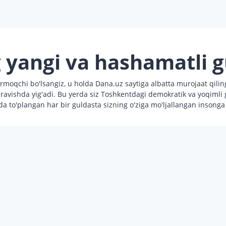
 yangi va hashamatli g
oqchi bo'lsangiz, u holda Dana.uz saytiga albatta murojaat qiling.
 ravishda yig'adi. Bu yerda siz Toshkentdagi demokratik va yoqimli
a to'plangan har bir guldasta sizning o'ziga mo'ljallangan insong
t uchun gullar, balki mazali tortlar, shokoladlar, sovg'alar ham so
va o'rtacha narx uyg'unligi bilan sizni xursand qiladigan kombinat 
berish kerak?
n Dana.uz kompaniyasiga murojaat qilib, hamkorlikning quyidagi afz
 berish qiyin bo'lmaydi, chunki siz sotib olingan mahsulotlarning s
yodan gullar to'pladik, shuning uchun siz o'zingiz uchun maxsus r