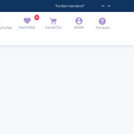
Yordam kerakmi?
0
Sevimlilar
Savatcha
Kirish
Yordam
 holati