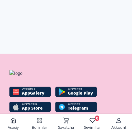
Oткройте в
Загрузите в
AppGalery
Google Play
Загрузите на
Запустите
App Store
Telegram
0
Asosiy
Bo'limlar
Savatcha
Sevimlilar
Akkount
Ijtimoiy tarmoqlar