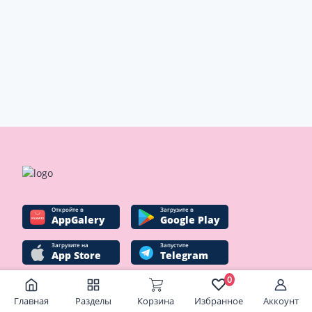
Oткройте в
Загрузите в
AppGalery
Google Play
Загрузите на
Запустите
App Store
Telegram
0
Главная
Разделы
Корзина
Избранное
Аккоунт
Социальные сети