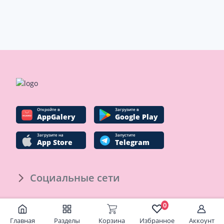
Oткройте в
Загрузите в
AppGalery
Google Play
Загрузите на
Запустите
App Store
Telegram
Социальные сети
О компании
0
Главная
Разделы
Корзина
Избранное
Аккоунт