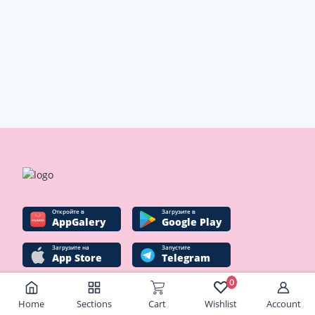
Oткройте в
Загрузите в
AppGalery
Google Play
Загрузите на
Запустите
App Store
Telegram
0
Home
Sections
Cart
Wishlist
Account
Social networks