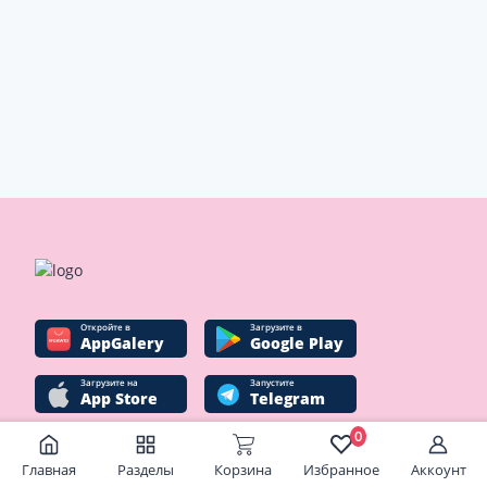
Oткройте в
Загрузите в
AppGalery
Google Play
Загрузите на
Запустите
App Store
Telegram
0
Главная
Разделы
Корзина
Избранное
Аккоунт
Социальные сети